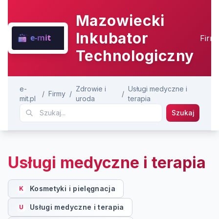
Mazowiecki
Inkubator
Firm
Technologiczny
e-
Zdrowie i
Usługi medyczne i
/
Firmy
/
/
mit.pl
uroda
terapia
Szukaj
Usługi medyczne i terapia
Kosmetyki i pielęgnacja
K
Usługi medyczne i terapia
U