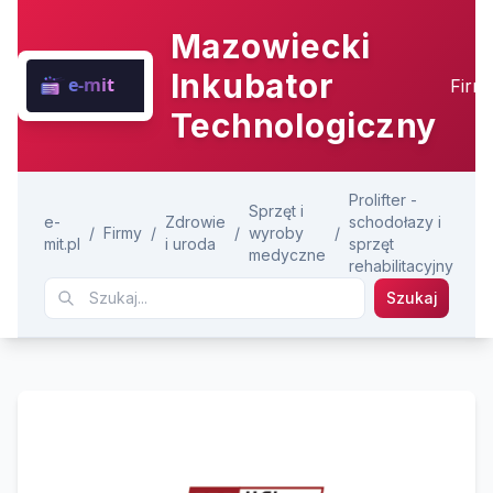
Mazowiecki
Inkubator
Firm
Technologiczny
Prolifter -
Sprzęt i
e-
Zdrowie
schodołazy i
/
Firmy
/
/
wyroby
/
mit.pl
i uroda
sprzęt
medyczne
rehabilitacyjny
Szukaj