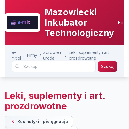
Mazowiecki
Inkubator
Firm
Technologiczny
e-
Zdrowie i
Leki, suplementy i art.
/
Firmy
/
/
mit.pl
uroda
prozdrowotne
Szukaj
Leki, suplementy i art.
prozdrowotne
Kosmetyki i pielęgnacja
K