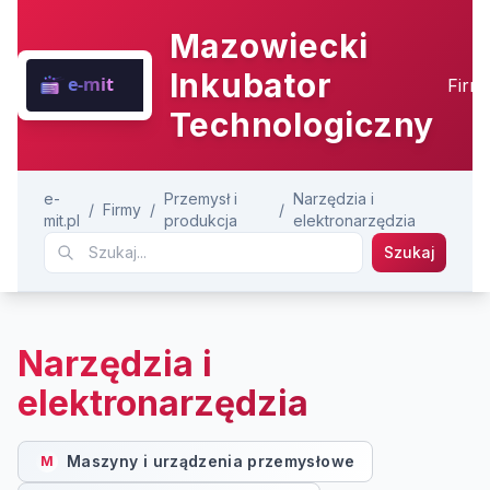
Mazowiecki
Inkubator
Firm
Technologiczny
e-
Przemysł i
Narzędzia i
/
Firmy
/
/
mit.pl
produkcja
elektronarzędzia
Szukaj
Narzędzia i
elektronarzędzia
Maszyny i urządzenia przemysłowe
M