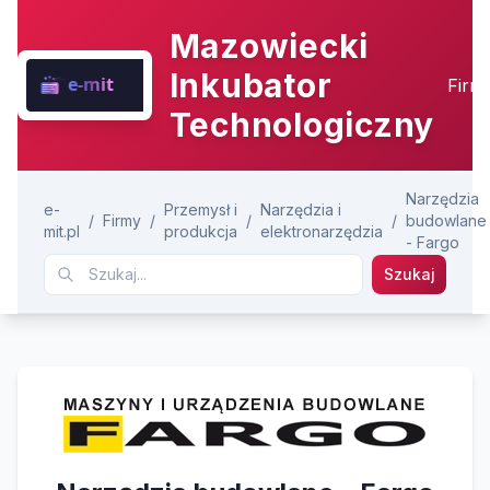
Mazowiecki
Inkubator
Firm
Technologiczny
Narzędzia
e-
Przemysł i
Narzędzia i
/
Firmy
/
/
/
budowlane
mit.pl
produkcja
elektronarzędzia
- Fargo
Szukaj