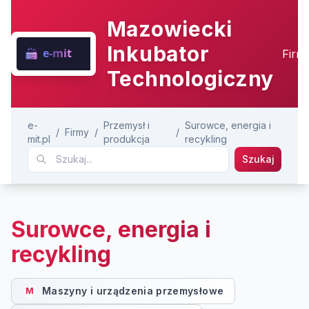
Mazowiecki
Inkubator
Firm
Technologiczny
e-
Przemysł i
Surowce, energia i
/
Firmy
/
/
mit.pl
produkcja
recykling
Szukaj
Surowce, energia i
recykling
Maszyny i urządzenia przemysłowe
M