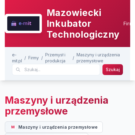
Mazowiecki
Inkubator
Firm
Technologiczny
e-
Przemysł i
Maszyny i urządzenia
/
Firmy
/
/
mit.pl
produkcja
przemysłowe
Szukaj
Maszyny i urządzenia
przemysłowe
Maszyny i urządzenia przemysłowe
M