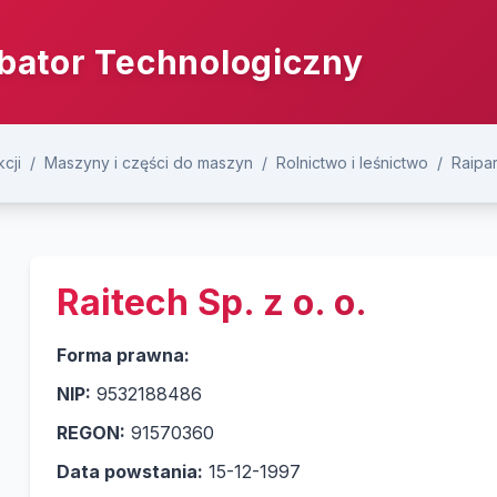
bator Technologiczny
cji
/
Maszyny i części do maszyn
/
Rolnictwo i leśnictwo
/
Raipar
Raitech Sp. z o. o.
Forma prawna:
NIP:
9532188486
REGON:
91570360
Data powstania:
15-12-1997