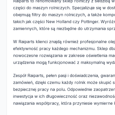
Raiparts to renomowany sklep rolniczy z siedzibą w
części do maszyn rolniczych. Specjalizuje się w dos
obejmują filtry do maszyn rolniczych, a także ko
takich jak części New Holland czy Pottinger. Wyró
zamiennych, które są niezbędne do utrzymania spr
W Raiparts klienci znajdą również profesjonalne ol
efektywność pracy każdego mechanizmu. Sklep dba
nowoczesne rozwiązania w zakresie oświetlenia mas
urządzenia mogą funkcjonować z maksymalną wyda
Zespół Raiparts, pełen pasji i doświadczenia, gwar
zamówień, dzięki czemu każdy rolnik może skupić si
bezpiecznej pracy na polu. Odpowiednie zaopatrzen
inwestycja w ich długowieczność oraz niezawodność
nawiązania współpracy, która przyniesie wymierne 