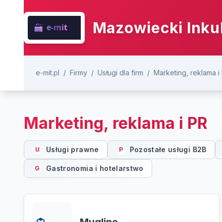
Mazowiecki Inku
e-mit.pl
/
Firmy
/
Usługi dla firm
/
Marketing, reklama i
Marketing, reklama i PR
Usługi prawne
Pozostałe usługi B2B
U
P
Gastronomia i hotelarstwo
G