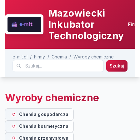
Mazowiecki
Inkubator
Firm
Technologiczny
e-mit.pl
/
Firmy
/
Chemia
/
Wyroby chemiczne
Szukaj
Wyroby chemiczne
Chemia gospodarcza
C
Chemia kosmetyczna
C
Chemia przemysłowa
C