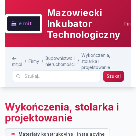
Mazowiecki
Inkubator
Firm
Technologiczny
Wykończenia,
e-
Budownictwo i
/
Firmy
/
/
stolarka i
mit.pl
nieruchomości
projektowanie
Szukaj
Wykończenia, stolarka i
projektowanie
Materiały konstrukcyjne i instalacyjne
M