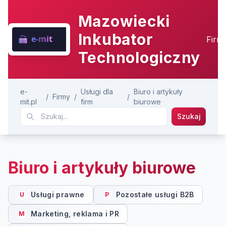
Mazowiecki
Inkubator
Firm
Technologiczny
e-
Usługi dla
Biuro i artykuły
/
Firmy
/
/
mit.pl
firm
biurowe
Szukaj
Biuro i artykuły biurowe
Usługi prawne
Pozostałe usługi B2B
U
P
Marketing, reklama i PR
M