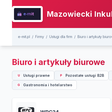
Mazowiecki Inku
e-mit.pl
/
Firmy
/
Usługi dla firm
/
Biuro i artykuły biur
Biuro i artykuły biurowe
Usługi prawne
Pozostałe usługi B2B
U
P
Gastronomia i hotelarstwo
G