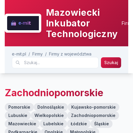
Mazowiecki
Inkubator
Firm
Technologiczny
e-mit.pl
/
Firmy
/
Firmy z województwa
Szukaj
Zachodniopomorskie
Pomorskie
Dolnośląskie
Kujawsko-pomorskie
Lubuskie
Wielkopolskie
Zachodniopomorskie
Mazowieckie
Lubelskie
Łódzkie
Śląskie
Podkarpackie
Opolskie
Małopolskie