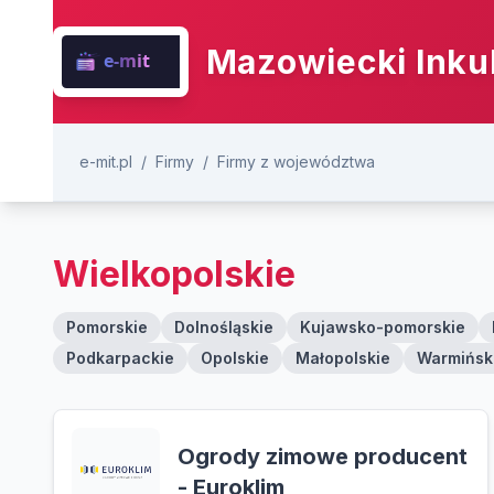
Mazowiecki Inku
e-mit.pl
/
Firmy
/
Firmy z województwa
Wielkopolskie
Pomorskie
Dolnośląskie
Kujawsko-pomorskie
Podkarpackie
Opolskie
Małopolskie
Warmińsk
Ogrody zimowe producent
- Euroklim