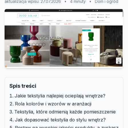
aktualizacja wpisu: 27.07.2026
•
4 minuty
•
Dom i ogród
Spis treści
Jakie tekstylia najlepiej ocieplają wnętrze?
Rola kolorów i wzorów w aranżacji
Tekstylia, które odmienią każde pomieszczenie
Jak dopasować tekstylia do stylu wnętrz?
Postaw na wysokiej jakości produkty, a zyskasz