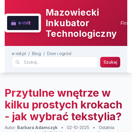
Mazowiecki
Inkubator
Firm
Technologiczny
e-mit.pl
/
Blog
/
Dom i ogród
Szukaj
Przytulne wnętrze w
kilku prostych krokach
- jak wybrać tekstylia?
Autor:
Barbara Adamczyk
•
02-10-2025
•
Ostatnia