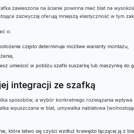
fka zawieszona na ścianie powinna mieć blat na wysokoś
jące zazwyczaj oferują mniejszą elastyczność w tym zakre
eć o:
położenie często determinuje możliwe warianty montażu,
żenia,
ujesz umieścić w pobliżu szafki suszarkę lub maszynkę do g
ej integracji ze szafką
lka sposobów, a wybór konkretnego rozwiązania wpływa z
alka wpuszczana w blat, umywalka nablatowa (wolnostoją
 które łatwo się czyści wzdłuż krawędzi łączącej ją z bl