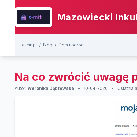
Mazowiecki Inku
e-mit.pl
/
Blog
/
Dom i ogród
Na co zwrócić uwagę p
Autor:
Weronika Dąbrowska
•
10-04-2026
•
Ostatnia 