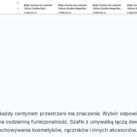
h każdy centymetr przestrzeni ma znaczenie. Wybór odpo
na codzienną funkcjonalność. Szafki z umywalką łączą dwie
zechowywania kosmetyków, ręczników i innych akcesoriów. 