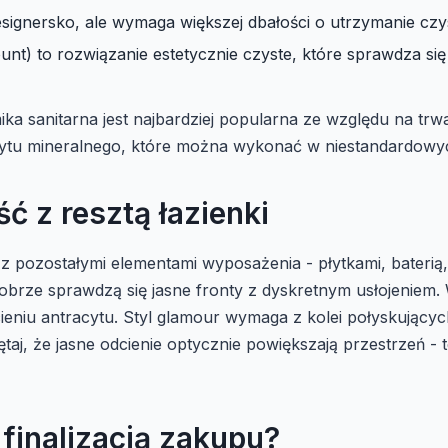
signersko, ale wymaga większej dbałości o utrzymanie czys
t) to rozwiązanie estetycznie czyste, które sprawdza się
a sanitarna jest najbardziej popularna ze względu na trw
tu mineralnego, które można wykonać w niestandardowych
ść z resztą łazienki
ozostałymi elementami wyposażenia - płytkami, baterią, o
obrze sprawdzą się jasne fronty z dyskretnym usłojeniem. 
eniu antracytu. Styl glamour wymaga z kolei połyskującyc
taj, że jasne odcienie optycznie powiększają przestrzeń -
finalizacją zakupu?