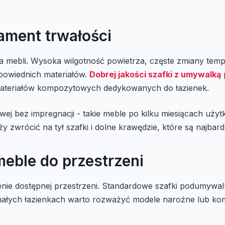
ament trwałości
 mebli. Wysoka wilgotność powietrza, częste zmiany tempe
powiednich materiałów.
Dobrej jakości szafki z umywalką
z materiałów kompozytowych dedykowanych do łazienek.
ej bez impregnacji - takie meble po kilku miesiącach użyt
 zwrócić na tył szafki i dolne krawędzie, które są najbard
meble do przestrzeni
enie dostępnej przestrzeni. Standardowe szafki podumywa
małych łazienkach warto rozważyć modele narożne lub ko