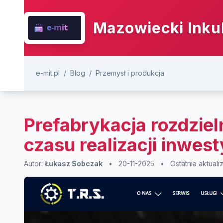
Mazowiecki Inku
e-mit.pl
/
Blog
/
Przemysł i produkcja
Prefabrykacja rozdziel
czasu realizacji inwes
Autor:
Łukasz Sobczak
•
20-11-2025
•
Ostatnia aktuali