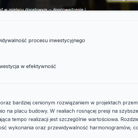
ewidywalność procesu inwestycyjnego
nwestycja w efektywność
 coraz bardziej cenionym rozwiązaniem w projektach prz
o na placu budowy. W realiach rosnącej presji na szybsz
ąca tempo realizacji jest szczególnie wartościowa. Rozd
ość wykonania oraz przewidywalność harmonogramów, co p