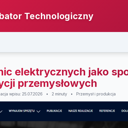
bator Technologiczny
nic elektrycznych jako sp
tycji przemysłowych
zacja wpisu: 25.07.2026
•
2 minuty
•
Przemysł i produkcja