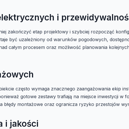
 elektrycznych i przewidywalno
j zakończyć etap projektowy i szybciej rozpocząć konfig
staje być uzależniony od warunków pogodowych, dostęp
ę nad całym procesem oraz możliwość planowania kolejnyc
tażowych
biekcie często wymaga znacznego zaangażowania ekip insta
ponieważ gotowe zestawy trafiają na miejsce inwestycji w 
i na błędy montażowe oraz ogranicza ryzyko przestojów wy
i jakości