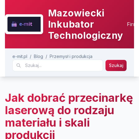
Mazowiecki
Inkubator
Firm
Technologiczny
e-mit.pl
/
Blog
/
Przemysł i produkcja
Szukaj
Jak dobrać przecinarkę
laserową do rodzaju
materiału i skali
produkcji