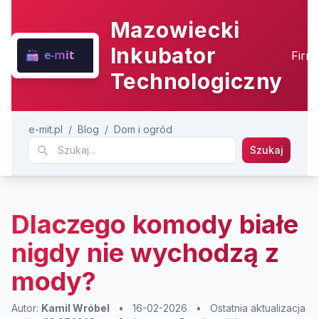
Mazowiecki
Inkubator
Firm
Technologiczny
e-mit.pl
/
Blog
/
Dom i ogród
Szukaj
Dlaczego komody białe
nigdy nie wychodzą z
mody?
Autor:
Kamil Wróbel
•
16-02-2026
•
Ostatnia aktualizacja