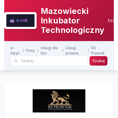
Mazowiecki
Inkubator
Firm
Technologiczny
e-
Usługi dla
Usługi
RS
/
Firmy
/
/
/
mit.pl
firm
prawne
Prawnik
Szukaj