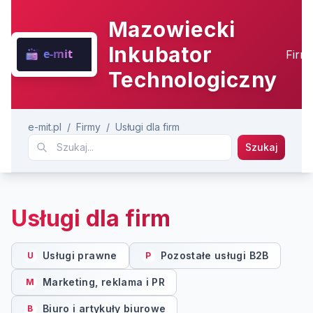
Mazowiecki
Inkubator
Firm
Technologiczny
e-mit.pl
/
Firmy
/
Usługi dla firm
Szukaj
Usługi dla firm
Usługi prawne
Pozostałe usługi B2B
U
P
Marketing, reklama i PR
M
Biuro i artykuły biurowe
B