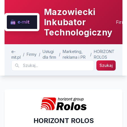
Mazowiecki
Inkubator
Firm
Technologiczny
e-
Usługi
Marketing,
HORIZONT
/
Firmy
/
/
/
mit.pl
dla firm
reklama i PR
ROLOS
Szukaj
HORIZONT ROLOS