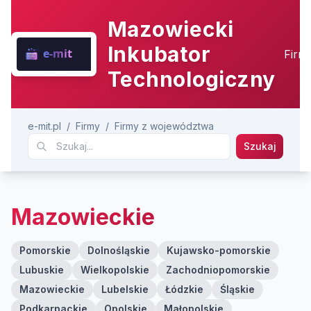
Mazowiecki
Inkubator
Firm
Technologiczny
e-mit.pl
/
Firmy
/
Firmy z województwa
Szukaj
Mazowieckie
Pomorskie
Dolnośląskie
Kujawsko-pomorskie
Lubuskie
Wielkopolskie
Zachodniopomorskie
Mazowieckie
Lubelskie
Łódzkie
Śląskie
Podkarpackie
Opolskie
Małopolskie