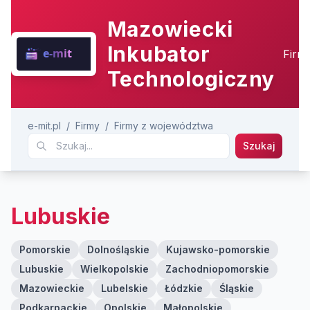
Mazowiecki
Inkubator
Firm
Technologiczny
e-mit.pl
/
Firmy
/
Firmy z województwa
Szukaj
Lubuskie
Pomorskie
Dolnośląskie
Kujawsko-pomorskie
Lubuskie
Wielkopolskie
Zachodniopomorskie
Mazowieckie
Lubelskie
Łódzkie
Śląskie
Podkarpackie
Opolskie
Małopolskie