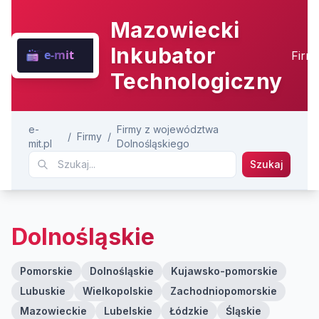
Mazowiecki
Inkubator
Firm
Technologiczny
e-
Firmy z województwa
/
Firmy
/
mit.pl
Dolnośląskiego
Szukaj
Dolnośląskie
Pomorskie
Dolnośląskie
Kujawsko-pomorskie
Lubuskie
Wielkopolskie
Zachodniopomorskie
Mazowieckie
Lubelskie
Łódzkie
Śląskie