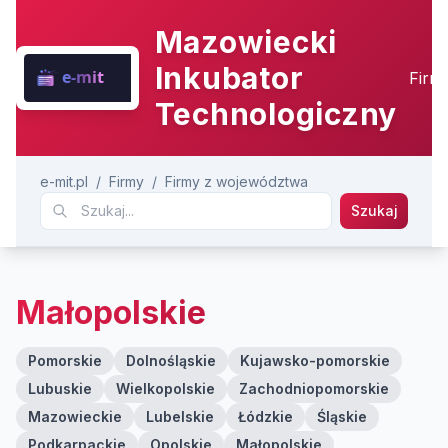
Mazowiecki
Inkubator
Firm
Technologiczny
e-mit.pl
/
Firmy
/
Firmy z województwa
Szukaj
Małopolskie
Pomorskie
Dolnośląskie
Kujawsko-pomorskie
Lubuskie
Wielkopolskie
Zachodniopomorskie
Mazowieckie
Lubelskie
Łódzkie
Śląskie
Podkarpackie
Opolskie
Małopolskie