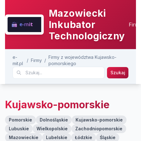
Mazowiecki
Inkubator
Firm
Technologiczny
e-
Firmy z województwa Kujawsko-
/
Firmy
/
mit.pl
pomorskiego
Szukaj
Kujawsko-pomorskie
Pomorskie
Dolnośląskie
Kujawsko-pomorskie
Lubuskie
Wielkopolskie
Zachodniopomorskie
Mazowieckie
Lubelskie
Łódzkie
Śląskie