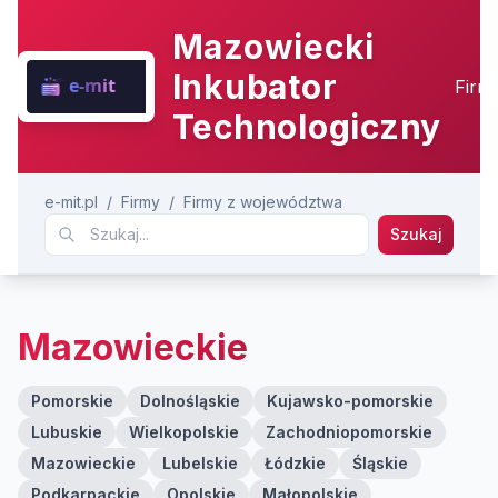
Mazowiecki
Inkubator
Firm
Technologiczny
e-mit.pl
/
Firmy
/
Firmy z województwa
Szukaj
Mazowieckie
Pomorskie
Dolnośląskie
Kujawsko-pomorskie
Lubuskie
Wielkopolskie
Zachodniopomorskie
Mazowieckie
Lubelskie
Łódzkie
Śląskie
Podkarpackie
Opolskie
Małopolskie