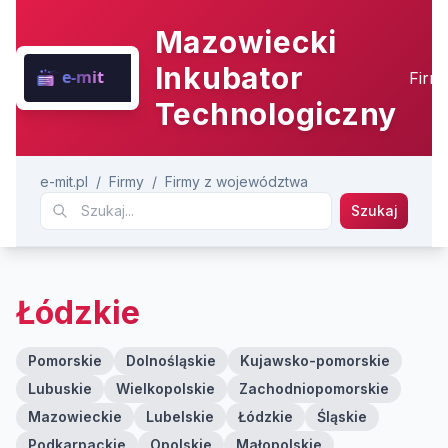
Mazowiecki
Inkubator
Firm
Technologiczny
e-mit.pl
/
Firmy
/
Firmy z województwa
Szukaj
Łódzkie
Pomorskie
Dolnośląskie
Kujawsko-pomorskie
Lubuskie
Wielkopolskie
Zachodniopomorskie
Mazowieckie
Lubelskie
Łódzkie
Śląskie
Podkarpackie
Opolskie
Małopolskie