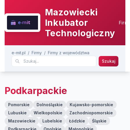
Mazowiecki
Inkubator
Firm
Technologiczny
e-mit.pl
/
Firmy
/
Firmy z województwa
Szukaj
Podkarpackie
Pomorskie
Dolnośląskie
Kujawsko-pomorskie
Lubuskie
Wielkopolskie
Zachodniopomorskie
Mazowieckie
Lubelskie
Łódzkie
Śląskie
Podkarpackie
Opolskie
Małopolskie