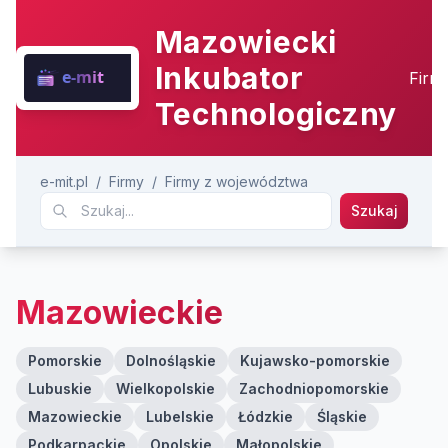
Mazowiecki
Inkubator
Firm
Technologiczny
e-mit.pl
/
Firmy
/
Firmy z województwa
Szukaj
Mazowieckie
Pomorskie
Dolnośląskie
Kujawsko-pomorskie
Lubuskie
Wielkopolskie
Zachodniopomorskie
Mazowieckie
Lubelskie
Łódzkie
Śląskie
Podkarpackie
Opolskie
Małopolskie