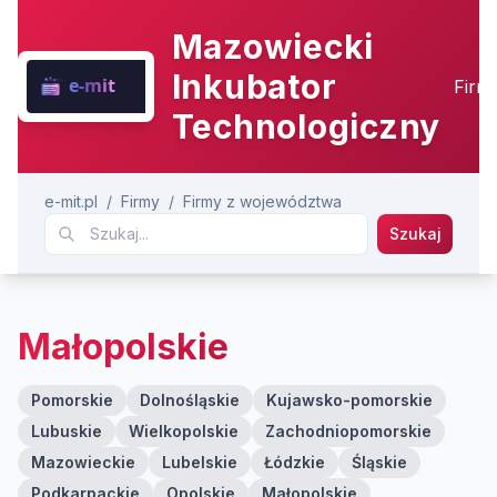
Mazowiecki
Inkubator
Firm
Technologiczny
e-mit.pl
/
Firmy
/
Firmy z województwa
Szukaj
Małopolskie
Pomorskie
Dolnośląskie
Kujawsko-pomorskie
Lubuskie
Wielkopolskie
Zachodniopomorskie
Mazowieckie
Lubelskie
Łódzkie
Śląskie
Podkarpackie
Opolskie
Małopolskie