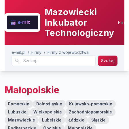
Mazowiecki
Inkubator
Firm
Technologiczny
e-mit.pl
/
Firmy
/
Firmy z województwa
Szukaj
Małopolskie
Pomorskie
Dolnośląskie
Kujawsko-pomorskie
Lubuskie
Wielkopolskie
Zachodniopomorskie
Mazowieckie
Lubelskie
Łódzkie
Śląskie
Podkarpackie
Opolskie
Małopolskie