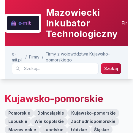
Mazowiecki
Inkubator
Firm
Technologiczny
e-
Firmy z województwa Kujawsko-
/
Firmy
/
mit.pl
pomorskiego
Szukaj
Kujawsko-pomorskie
Pomorskie
Dolnośląskie
Kujawsko-pomorskie
Lubuskie
Wielkopolskie
Zachodniopomorskie
Mazowieckie
Lubelskie
Łódzkie
Śląskie