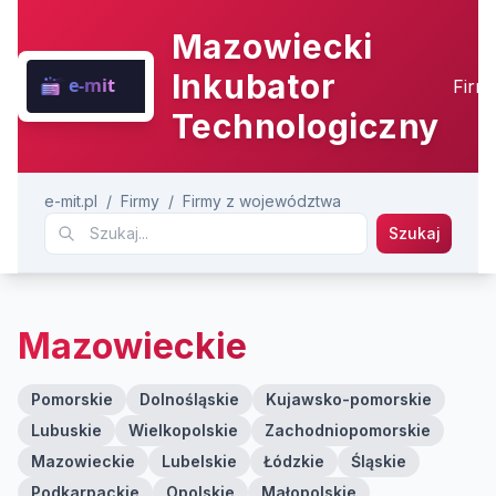
Mazowiecki
Inkubator
Firm
Technologiczny
e-mit.pl
/
Firmy
/
Firmy z województwa
Szukaj
Mazowieckie
Pomorskie
Dolnośląskie
Kujawsko-pomorskie
Lubuskie
Wielkopolskie
Zachodniopomorskie
Mazowieckie
Lubelskie
Łódzkie
Śląskie
Podkarpackie
Opolskie
Małopolskie