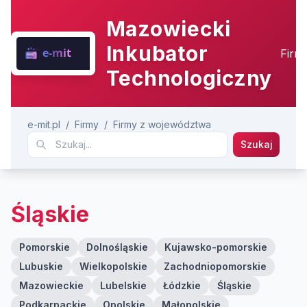
Mazowiecki
Inkubator
Firm
Technologiczny
e-mit.pl
/
Firmy
/
Firmy z województwa
Szukaj
Śląskie
Pomorskie
Dolnośląskie
Kujawsko-pomorskie
Lubuskie
Wielkopolskie
Zachodniopomorskie
Mazowieckie
Lubelskie
Łódzkie
Śląskie
Podkarpackie
Opolskie
Małopolskie