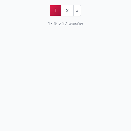
1
2
»
1 - 15 z 27 wpisów