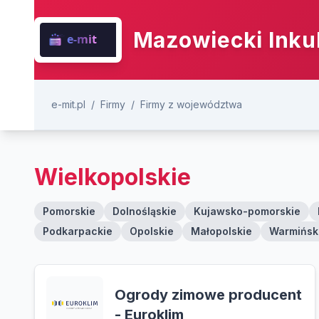
Mazowiecki Inku
e-mit.pl
/
Firmy
/
Firmy z województwa
Wielkopolskie
Pomorskie
Dolnośląskie
Kujawsko-pomorskie
Podkarpackie
Opolskie
Małopolskie
Warmińsk
Ogrody zimowe producent
- Euroklim