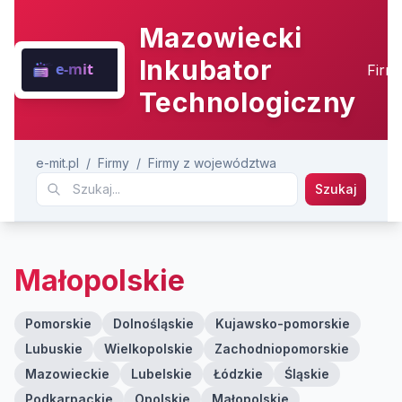
Mazowiecki
Inkubator
Firm
Technologiczny
e-mit.pl
/
Firmy
/
Firmy z województwa
Szukaj
Małopolskie
Pomorskie
Dolnośląskie
Kujawsko-pomorskie
Lubuskie
Wielkopolskie
Zachodniopomorskie
Mazowieckie
Lubelskie
Łódzkie
Śląskie
Podkarpackie
Opolskie
Małopolskie