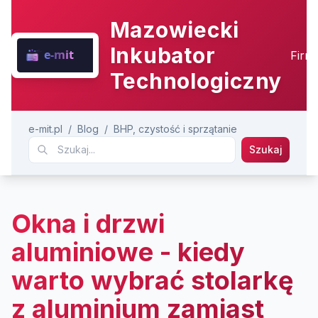
Mazowiecki
Inkubator
Firm
Technologiczny
e-mit.pl
/
Blog
/
BHP, czystość i sprzątanie
Szukaj
Okna i drzwi
aluminiowe - kiedy
warto wybrać stolarkę
z aluminium zamiast