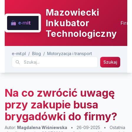
Mazowiecki
Inkubator
Firm
Technologiczny
e-mit.pl
/
Blog
/
Motoryzacja i transport
Szukaj
Na co zwrócić uwagę
przy zakupie busa
brygadówki do firmy?
Autor:
Magdalena Wiśniewska
•
26-09-2025
•
Ostatnia