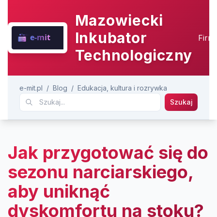
Mazowiecki
Inkubator
Firm
Technologiczny
e-mit.pl
/
Blog
/
Edukacja, kultura i rozrywka
Szukaj
Jak przygotować się do
sezonu narciarskiego,
aby uniknąć
dyskomfortu na stoku?