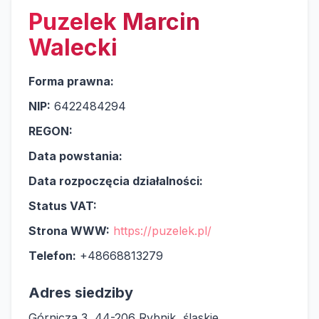
Puzelek Marcin
Walecki
Forma prawna:
NIP:
6422484294
REGON:
Data powstania:
Data rozpoczęcia działalności:
Status VAT:
Strona WWW:
https://puzelek.pl/
Telefon:
+48668813279
Adres siedziby
Górnicza 3, 44-206 Rybnik, śląskie