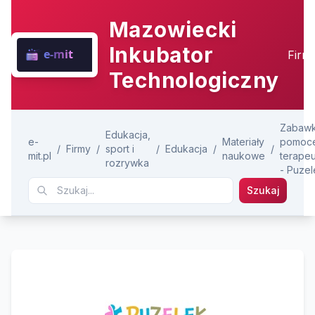
Mazowiecki
Inkubator
Firm
Technologiczny
Zabawki
Edukacja,
e-
Materiały
pomoc
/
Firmy
/
sport i
/
Edukacja
/
/
mit.pl
naukowe
terape
rozrywka
- Puzel
Szukaj