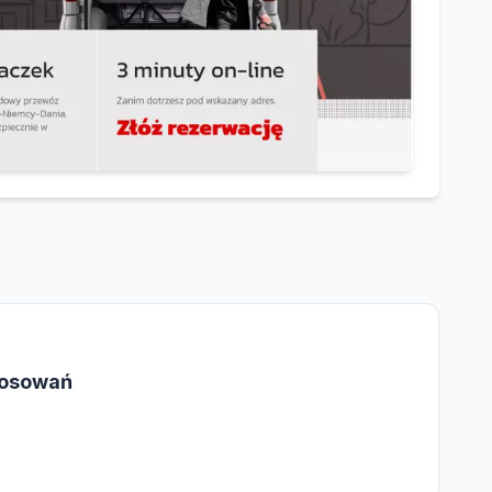
tosowań