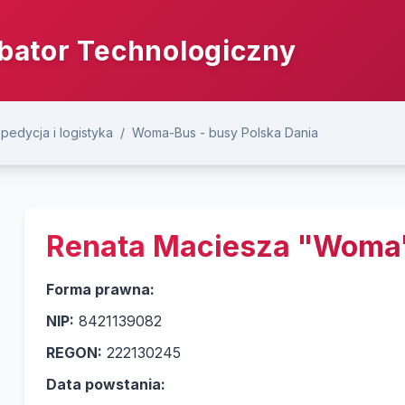
bator Technologiczny
spedycja i logistyka
/
Woma-Bus - busy Polska Dania
Renata Maciesza "Woma
Forma prawna:
NIP:
8421139082
REGON:
222130245
Data powstania: