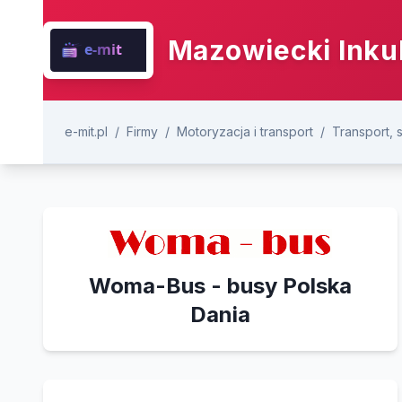
Mazowiecki Inku
e-mit.pl
/
Firmy
/
Motoryzacja i transport
/
Transport, 
Woma-Bus - busy Polska
Dania