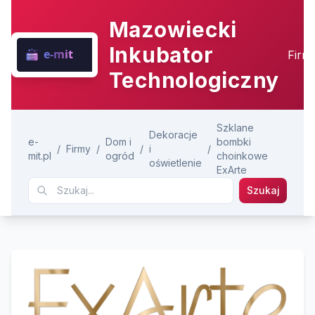
Mazowiecki
Inkubator
Firm
Technologiczny
Szklane
Dekoracje
e-
Dom i
bombki
/
Firmy
/
/
i
/
mit.pl
ogród
choinkowe
oświetlenie
ExArte
Szukaj