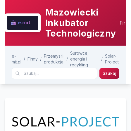
Mazowiecki
Inkubator
Firm
Technologiczny
Surowce,
e-
Przemysł i
Solar-
/
Firmy
/
/
energia i
/
mit.pl
produkcja
Project
recykling
Szukaj