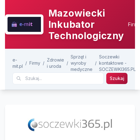
Mazowiecki
Inkubator
Firm
Technologiczny
Sprzęt i
Soczewki
e-
Zdrowie
/
Firmy
/
/
wyroby
/
kontaktowe -
mit.pl
i uroda
medyczne
SOCZEWKI365.PL
Szukaj