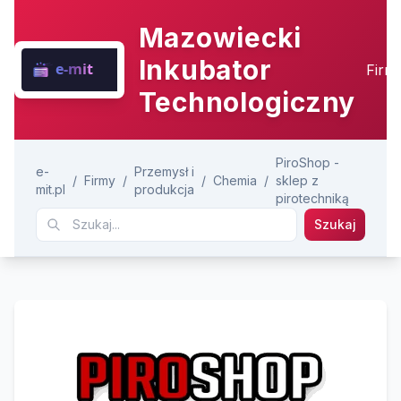
Mazowiecki
Inkubator
Firm
Technologiczny
PiroShop -
e-
Przemysł i
/
Firmy
/
/
Chemia
/
sklep z
mit.pl
produkcja
pirotechniką
Szukaj