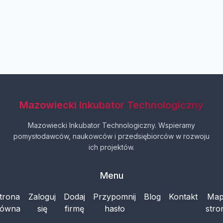
Mazowiecki Inkubator Technologiczny
Mazowiecki Inkubator Technologiczny. Wspieramy
pomysłodawców, naukowców i przedsiębiorców w rozwoju
ich projektów.
Menu
trona
Zaloguj
Dodaj
Przypomnij
Blog
Kontakt
Ma
łówna
się
firmę
hasło
stro