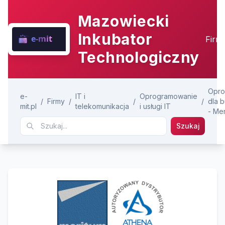
Mazowiecki
Inkubator
Firm
Technologiczny
Opro
e-
IT i
Oprogramowanie
/
Firmy
/
/
/
dla 
mit.pl
telekomunikacja
i usługi IT
- Me
Szukaj