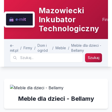
Mazowiecki
Inkubator
Firm
Technologiczny
e-
Dom i
Meble dla dzieci -
/
Firmy
/
/
Meble
/
mit.pl
ogród
Bellamy
Szukaj
Meble dla dzieci - Bellamy